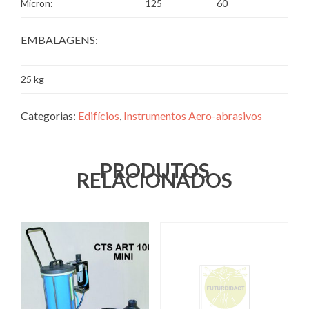
Micron:
125
60
EMBALAGENS:
25 kg
Categorias:
Edifícios
,
Instrumentos Aero-abrasivos
PRODUTOS
RELACIONADOS