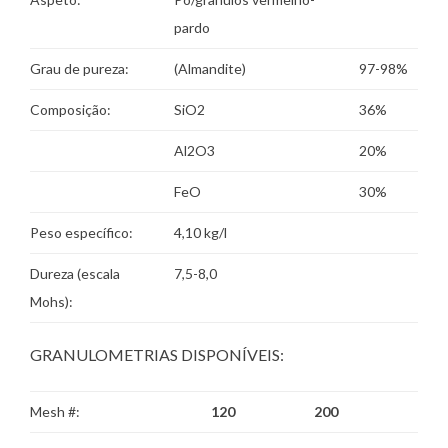
pardo
Grau de pureza:
(Almandite)
97-98%
Composição:
SiO2
36%
Al2O3
20%
FeO
30%
Peso específico:
4,10 kg/l
Dureza (escala
7,5-8,0
Mohs):
GRANULOMETRIAS DISPONÍVEIS:
Mesh #:
120
200