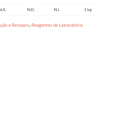
N.A.
N.D.
N.I.
1 kg
ção e Restauro
,
Reagentes de Laboratório