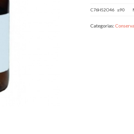
C76H52O46
≥90
Categorias:
Conserva