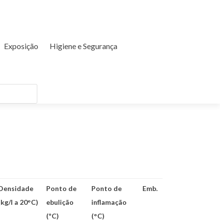
Exposição
Higiene e Segurança
Densidade
Ponto de
Ponto de
Emb.
(kg/l a 20°C)
ebulição
inflamação
(ºC)
(°C)