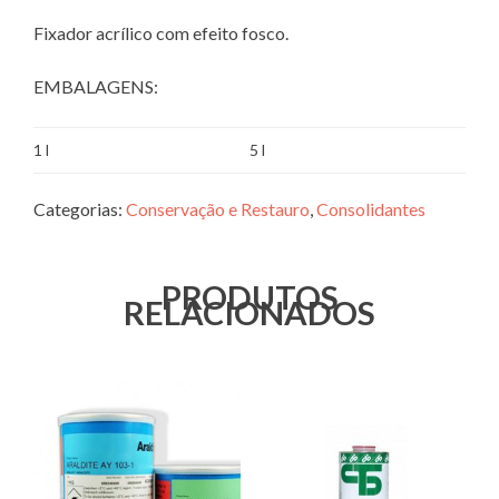
Fixador acrílico com efeito fosco.
EMBALAGENS:
1 l
5 l
Categorias:
Conservação e Restauro
,
Consolidantes
PRODUTOS
RELACIONADOS