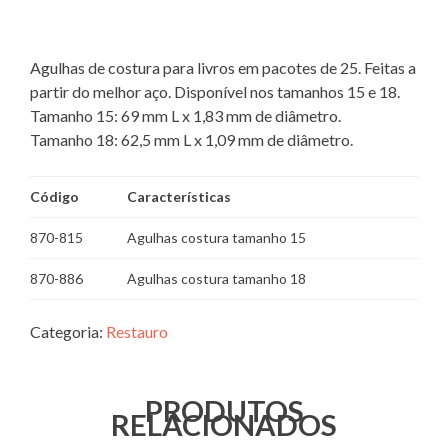
Agulhas de costura para livros em pacotes de 25. Feitas a
partir do melhor aço. Disponível nos tamanhos 15 e 18.
Tamanho 15: 69 mm L x 1,83 mm de diâmetro.
Tamanho 18: 62,5 mm L x 1,09 mm de diâmetro.
Código
Características
870-815
Agulhas costura tamanho 15
870-886
Agulhas costura tamanho 18
Categoria:
Restauro
PRODUTOS
RELACIONADOS