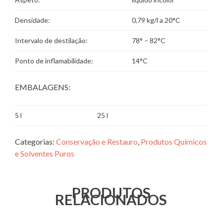
Densidade:
0,79 kg/l a 20°C
Intervalo de destilação:
78° – 82°C
Ponto de inflamabilidade:
14°C
EMBALAGENS:
5 l
25 l
Categorias:
Conservação e Restauro
,
Produtos Químicos
e Solventes Puros
PRODUTOS
RELACIONADOS