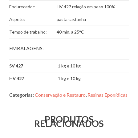
Endurecedor:
HV 427 relação em peso 100%
Aspeto:
pasta castanha
Tempo de trabalho:
40 min. a 25°C
EMBALAGENS:
SV 427
1 kg e 10 kg
HV 427
1 kg e 10 kg
Categorias:
Conservação e Restauro
,
Resinas Epoxídicas
PRODUTOS
RELACIONADOS