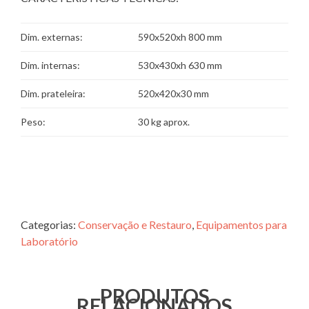
Dim. externas:
590x520xh 800 mm
Dim. internas:
530x430xh 630 mm
Dim. prateleira:
520x420x30 mm
Peso:
30 kg aprox.
Categorias:
Conservação e Restauro
,
Equipamentos para
Laboratório
PRODUTOS
RELACIONADOS