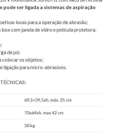
pode ser ligada a sistemas de aspiração
etivas luvas para a operação de abrasão;
 box com janela de vidro e película protetora;
;
ga de pó;
a colocar os objetos;
de ligação para micro-abrasivos.
 TÉCNICAS:
69,5×39,5xh. máx. 35 cm
70x64xh. max 42 cm
30 kg