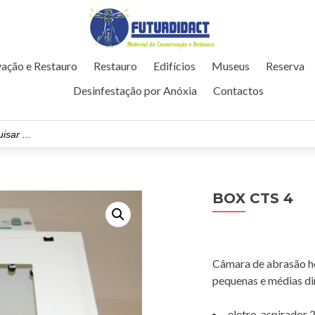
ação e Restauro
Restauro
Edifícios
Museus
Reserva
Desinfestação por Anóxia
Contactos
BOX CTS 4
Câmara de abrasão he
pequenas e médias di
eletro-aspirador 