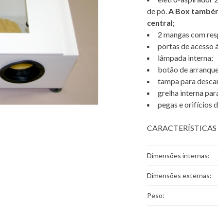
de pó.
A Box também 
central
;
2 mangas com resp
portas de acesso à
lâmpada interna;
botão de arranque
tampa para descar
grelha interna par
pegas e orifícios 
CARACTERÍSTICAS
Dimensões internas:
Dimensões externas:
Peso: