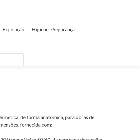
Exposição
Higiene e Segurança
rmética, de forma anatómica, para obras de
mensões, fornecida com:
220 V monofásica 50/60 Hz com saco de recolha