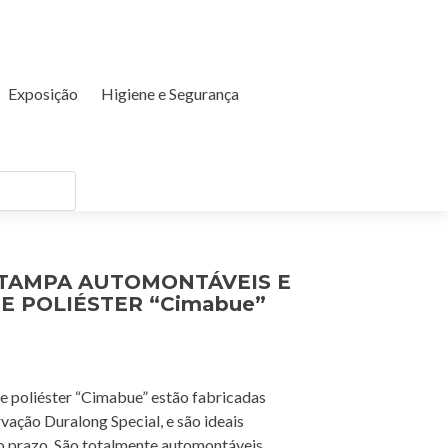
Exposição
Higiene e Segurança
 TAMPA AUTOMONTÁVEIS E
E POLIÉSTER “Cimabue”
de poliéster “Cimabue” estão fabricadas
ação Duralong Special, e são ideais
go prazo. São totalmente automontáveis