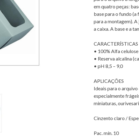
em quatro peças: base
base para o fundo (a 
para a montagem). A 
a caixa. A base e a t
CARACTERÍSTICAS
• 100% Alfa celulose
• Reserva alcalina (c
• pH 8,5 – 9,0
APLICAÇÕES
Ideais para o arquivo
especialmente frágeis
miniaturas, ourivesari
Cinzento claro / Esp
Pac. mín. 10