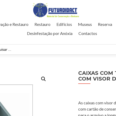
ação e Restauro
Restauro
Edifícios
Museus
Reserva
Desinfestação por Anóxia
Contactos
CAIXAS COM
COM VISOR D
As caixas com visor 
com cartão de conserv
para o arquivo a lon