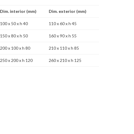
Dim. interior (mm)
Dim. exterior (mm)
100 x 50 x h 40
110 x 60 x h 45
150 x 80 x h 50
160 x 90 x h 55
200 x 100 x h 80
210 x 110 x h 85
250 x 200 x h 120
260 x 210 x h 125