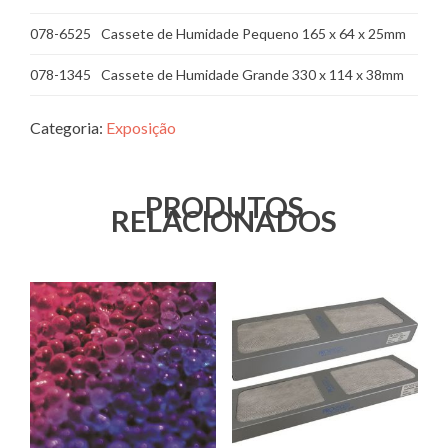
078-6525
Cassete de Humidade Pequeno 165 x 64 x 25mm
078-1345
Cassete de Humidade Grande 330 x 114 x 38mm
Categoria:
Exposição
PRODUTOS
RELACIONADOS