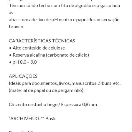
Têm um sólido fecho com fita de algodão espiga colada
às
abas com adesivo de pH neutro e papel de conservação
branco.
CARACTERÍSTICAS TÉCNICAS
• Alto conteúdo de celulose
• Reserva alcalina (carbonato de cálcio)
• pH 8,0 – 9,0
APLICAÇÕES
Ideais para documentos, livros, manuscritos, álbuns, etc.
(material de papel ou de pergaminho)
Cinzento castanho bege / Espessura 0,8 mm
“ARCHIVHUG™” Basic