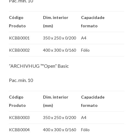
Pac. mín. 10
Código
Dim. interior
Capacidade
Produto
(mm)
formato
KCBB0001
350 x 250 x 0/200
A4
KCBB0002
400 x 300 x 0/160
Fólio
“ARCHIVHUG ™Open” Basic
Pac. mín. 10
Código
Dim. interior
Capacidade
Produto
(mm)
formato
KCBB0003
350 x 250 x 0/200
A4
KCBB0004
400 x 300 x 0/160
Fólio