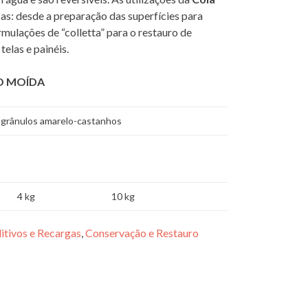
as: desde a preparação das superfícies para
rmulações de “colletta” para o restauro de
telas e painéis.
O MOÍDA
 grânulos amarelo-castanhos
4 kg
10 kg
itivos e Recargas
,
Conservação e Restauro