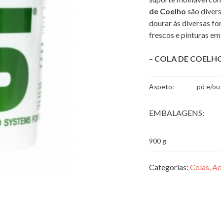
de Coelho
são divers
dourar às diversas fo
frescos e pinturas em 
–
COLA DE COELH
Aspeto:
pó e/ou
EMBALAGENS:
900 g
Categorias:
Colas, Ad