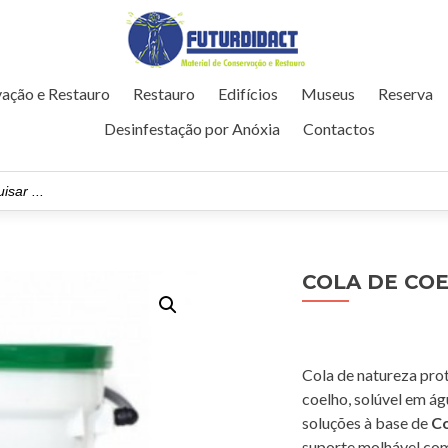
ação e Restauro
Restauro
Edifícios
Museus
Reserva
Desinfestação por Anóxia
Contactos
COLA DE CO
Cola de natureza prot
coelho, solúvel em ág
soluções à base de
Co
suporte molhável com 