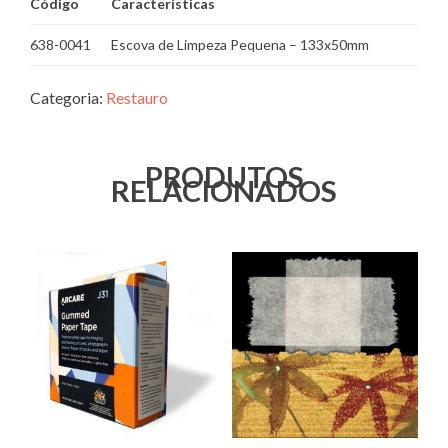
Código
Características
638-0041
Escova de Limpeza Pequena – 133x50mm
Categoria:
Restauro
PRODUTOS
RELACIONADOS