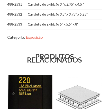
488-2531
Cavalete de exibição 3 “x 2,75” x 4,5 “
488-2532
Cavalete de exibição 3.5″ x 3.75″ x 5.25″
488-2533
Cavalete de Exibição 5″ x 5.5″ x 8”
Categoria:
Exposição
PRODUTOS
RELACIONADOS