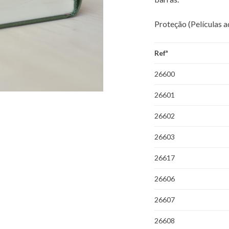
Proteção (Películas a
Refª
26600
26601
26602
26603
26617
26606
26607
26608