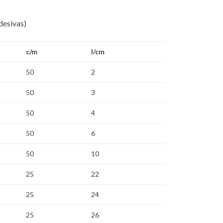
desivas)
c/m
l/cm
50
2
50
3
50
4
50
6
50
10
25
22
25
24
25
26