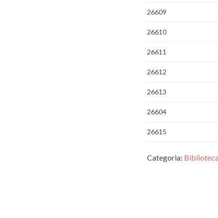
26609
26610
26611
26612
26613
26604
26615
Categoria:
Bibliotec