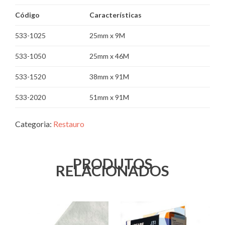
Código
Características
533-1025
25mm x 9M
533-1050
25mm x 46M
533-1520
38mm x 91M
533-2020
51mm x 91M
Categoria:
Restauro
PRODUTOS
RELACIONADOS