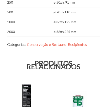
250
ø 50xh. 91 mm
500
ø 70xh.110 mm
1000
ø 86xh.125 mm
2000
ø 86xh.225 mm
Categorias:
Conservação e Restauro
,
Recipientes
PRODUTOS
RELACIONADOS