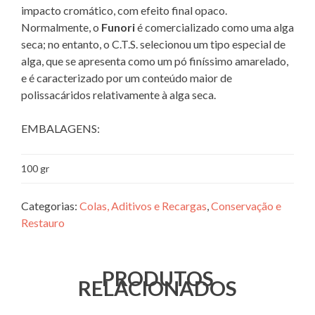
impacto cromático, com efeito final opaco.
Normalmente, o
Funori
é comercializado como uma alga
seca; no entanto, o C.T.S. selecionou um tipo especial de
alga, que se apresenta como um pó finíssimo amarelado,
e é caracterizado por um conteúdo maior de
polissacáridos relativamente à alga seca.
EMBALAGENS:
100 gr
Categorias:
Colas, Aditivos e Recargas
,
Conservação e
Restauro
PRODUTOS
RELACIONADOS