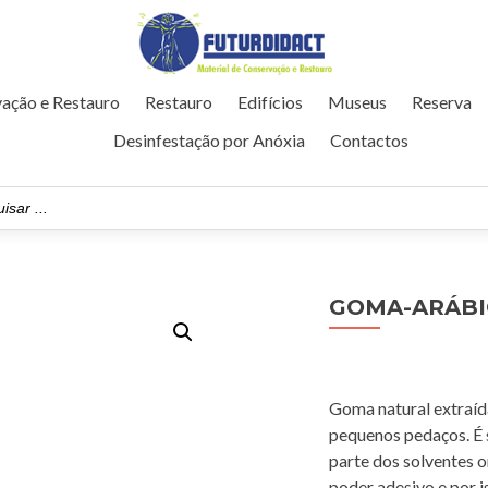
ação e Restauro
Restauro
Edifícios
Museus
Reserva
Desinfestação por Anóxia
Contactos
GOMA-ARÁBI
Goma natural extraíd
pequenos pedaços. É s
parte dos solventes 
poder adesivo e por i