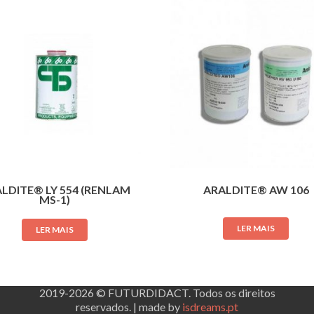
LDITE® LY 554 (RENLAM
ARALDITE® AW 106
MS-1)
LER MAIS
LER MAIS
2019-2026 © FUTURDIDACT. Todos os direitos
reservados. | made by
isdreams.pt