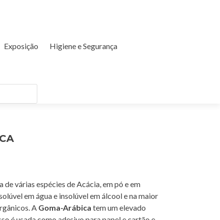
Exposição
Higiene e Segurança
CA
a de várias espécies de Acácia, em pó e em
olúvel em água e insolúvel em álcool e na maior
orgânicos. A
Goma-Arábica
tem um elevado
sso é usada como adesivo para papel e cartão e