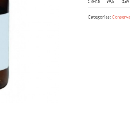
C8H18
99,5
0,69
Categorias:
Conserva