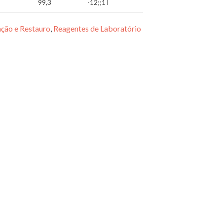
99,3
-12;;1 l
ção e Restauro
,
Reagentes de Laboratório