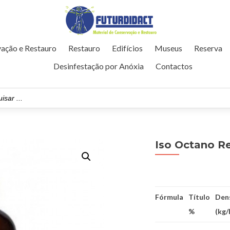
ação e Restauro
Restauro
Edifícios
Museus
Reserva
Desinfestação por Anóxia
Contactos
Iso Octano R
Fórmula
Título
Den
%
(kg/