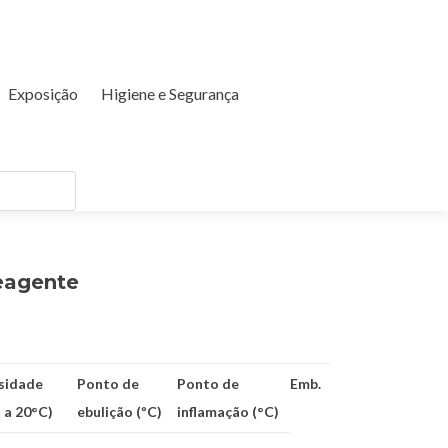
Exposição
Higiene e Segurança
eagente
sidade
Ponto de
Ponto de
Emb.
l a 20°C)
ebulição (ºC)
inflamação (°C)