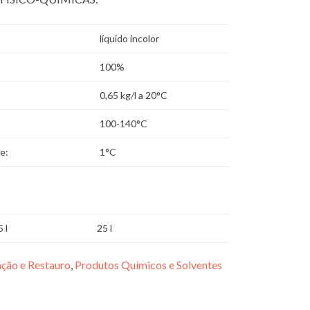
líquido incolor
100%
0,65 kg/l a 20°C
100-140°C
e:
1°C
5 l
25 l
ção e Restauro
,
Produtos Químicos e Solventes