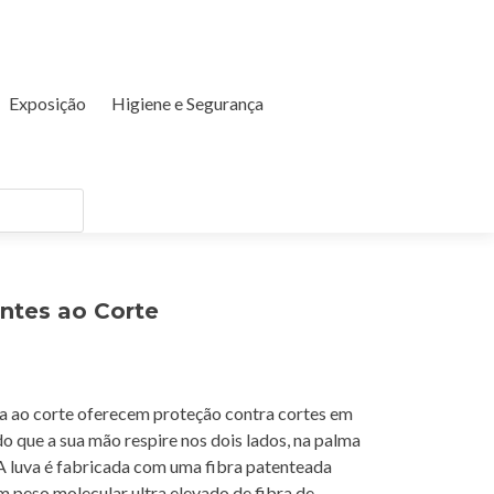
Exposição
Higiene e Segurança
ntes ao Corte
ia ao corte oferecem proteção contra cortes em
o que a sua mão respire nos dois lados, na palma
 A luva é fabricada com uma fibra patenteada
um peso molecular ultra elevado de fibra de