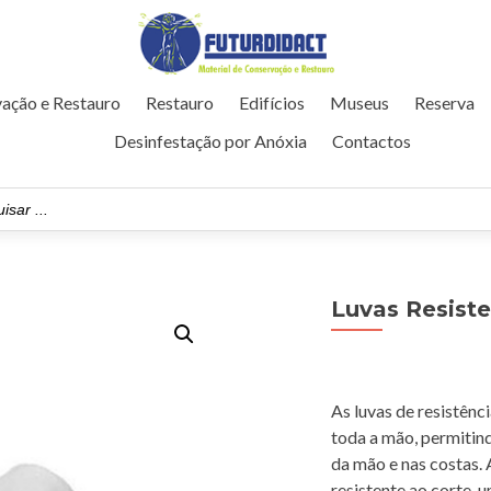
ação e Restauro
Restauro
Edifícios
Museus
Reserva
Desinfestação por Anóxia
Contactos
Luvas Resiste
As luvas de resistênc
toda a mão, permitind
da mão e nas costas.
resistente ao corte, 