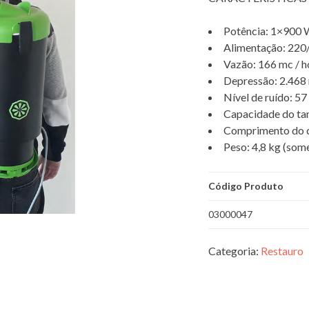
Potência: 1×900 
Alimentação: 220
Vazão: 166 mc / h
Depressão: 2.46
Nível de ruído: 57
Capacidade do tan
Comprimento do c
Peso: 4,8 kg (some
Código Produto
03000047
Categoria:
Restauro