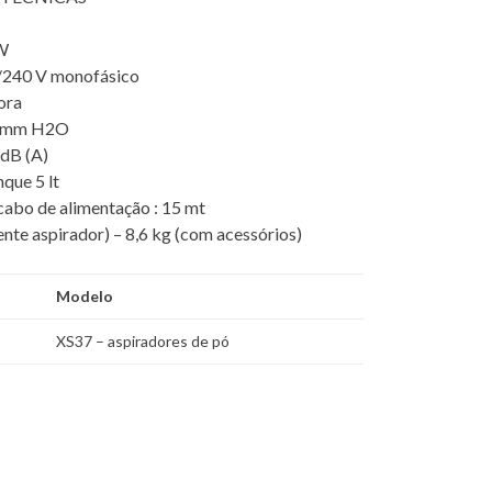
W
/240 V monofásico
ora
8 mm H2O
 dB (A)
que 5 lt
abo de alimentação : 15 mt
nte aspirador) – 8,6 kg (com acessórios)
Modelo
XS37 – aspiradores de pó