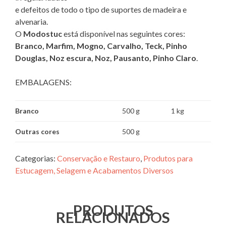
e defeitos de todo o tipo de suportes de madeira e
alvenaria.
O
Modostuc
está disponível nas seguintes cores:
Branco, Marfim, Mogno, Carvalho, Teck, Pinho
Douglas, Noz escura, Noz, Pausanto, Pinho Claro
.
EMBALAGENS:
Branco
500 g
1 kg
Outras cores
500 g
Categorias:
Conservação e Restauro
,
Produtos para
Estucagem, Selagem e Acabamentos Diversos
PRODUTOS
RELACIONADOS