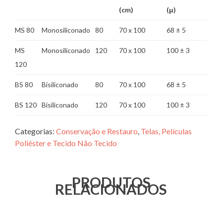
(cm)
(μ)
MS 80
Monosiliconado
80
70 x 100
68 ± 5
MS
Monosiliconado
120
70 x 100
100 ± 3
120
BS 80
Bisiliconado
80
70 x 100
68 ± 5
BS 120
Bisiliconado
120
70 x 100
100 ± 3
Categorias:
Conservação e Restauro
,
Telas, Películas
Poliéster e Tecido Não Tecido
PRODUTOS
RELACIONADOS