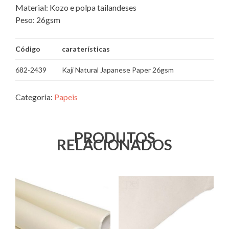
Material: Kozo e polpa tailandeses
Peso: 26gsm
Código
caraterísticas
682-2439
Kaji Natural Japanese Paper 26gsm
Categoria:
Papeis
PRODUTOS
RELACIONADOS