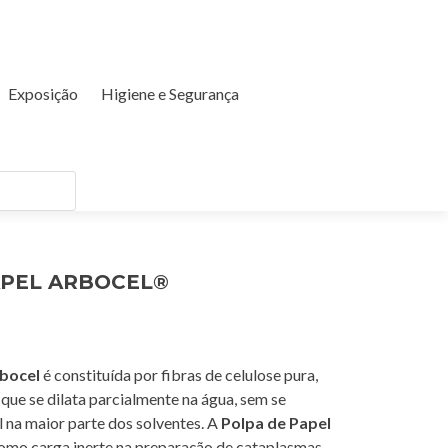
Exposição
Higiene e Segurança
APEL ARBOCEL®
rbocel
é constituída por fibras de celulose pura,
 que se dilata parcialmente na água, sem se
el na maior parte dos solventes. A
Polpa de Papel
como carga inerte na preparação de cataplasmas