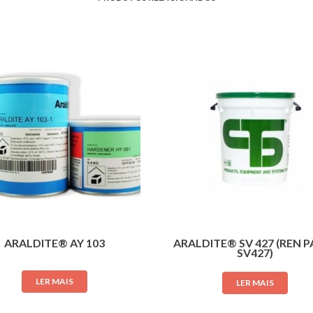
ARALDITE® AY 103
ARALDITE® SV 427 (REN P
SV427)
LER MAIS
LER MAIS