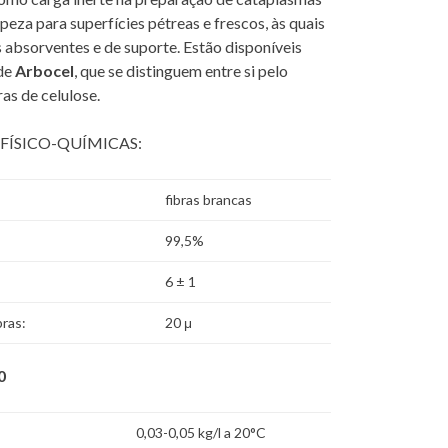
eza para superfícies pétreas e frescos, às quais
 absorventes e de suporte. Estão disponíveis
 de
Arbocel
, que se distinguem entre si pelo
as de celulose.
FÍSICO-QUÍMICAS:
fibras brancas
99,5%
6 ± 1
bras:
20 μ
0
0,03-0,05 kg/l a 20°C