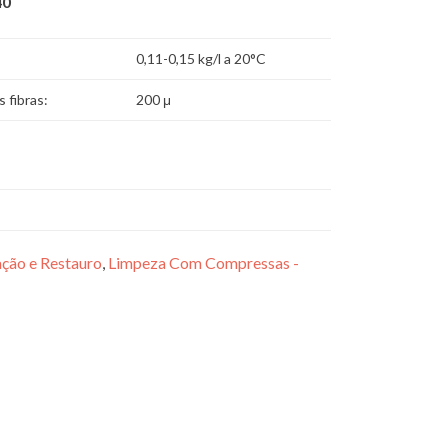
40
0,11-0,15 kg/l a 20°C
 fibras:
200 μ
ção e Restauro
,
Limpeza Com Compressas -