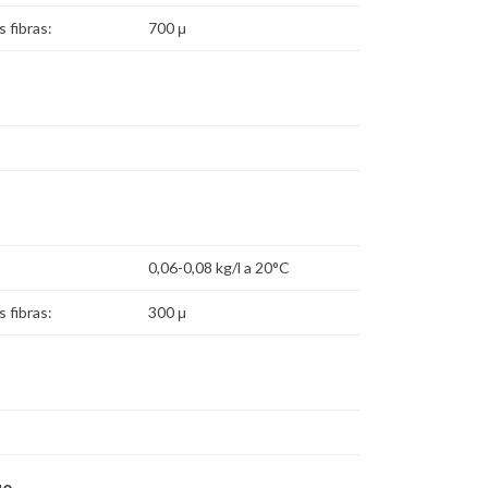
 fibras:
700 μ
0,06-0,08 kg/l a 20°C
 fibras:
300 μ