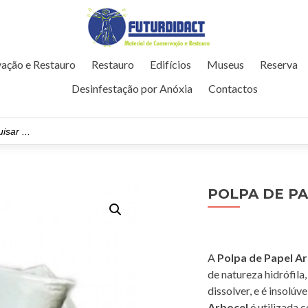
ação e Restauro
Restauro
Edifícios
Museus
Reserva
Desinfestação por Anóxia
Contactos
POLPA DE P
A
Polpa de Papel A
de natureza hidrófila,
dissolver, e é insolúv
Arbocel
é utilizada 