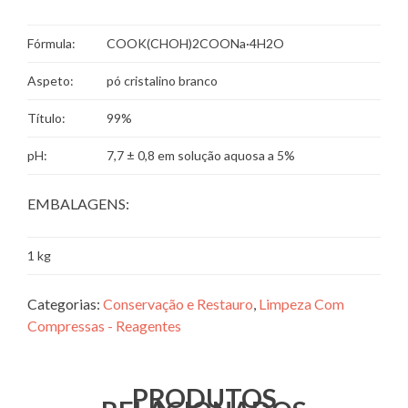
Fórmula:
COOK(CHOH)2COONa·4H2O
Aspeto:
pó cristalino branco
Título:
99%
pH:
7,7 ± 0,8 em solução aquosa a 5%
EMBALAGENS:
1 kg
Categorias:
Conservação e Restauro
,
Limpeza Com
Compressas - Reagentes
PRODUTOS