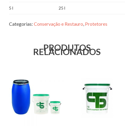
5 l
25 l
Categorias:
Conservação e Restauro
,
Protetores
PRODUTOS
RELACIONADOS