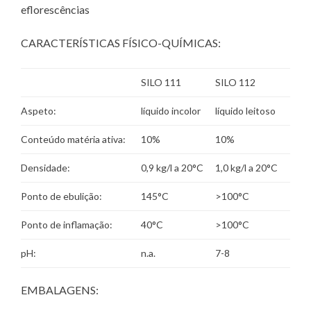
eflorescências
CARACTERÍSTICAS FÍSICO-QUÍMICAS:
SILO 111
SILO 112
Aspeto:
líquido incolor
líquido leitoso
Conteúdo matéria ativa:
10%
10%
Densidade:
0,9 kg/l a 20°C
1,0 kg/l a 20°C
Ponto de ebulição:
145°C
>100°C
Ponto de inflamação:
40°C
>100°C
pH:
n.a.
7-8
EMBALAGENS: