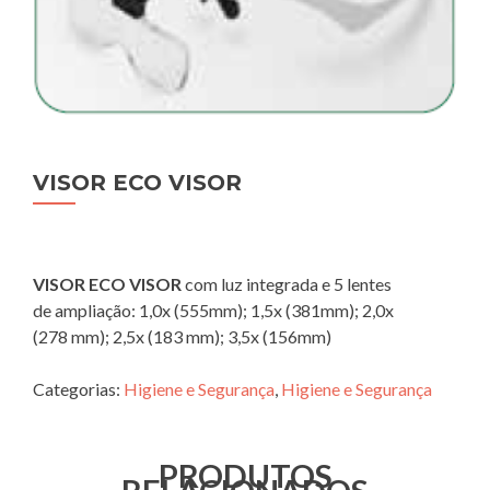
VISOR ECO VISOR
VISOR ECO VISOR
com luz integrada e 5 lentes
de ampliação: 1,0x (555mm); 1,5x (381mm); 2,0x
(278 mm); 2,5x (183 mm); 3,5x (156mm)
Categorias:
Higiene e Segurança
,
Higiene e Segurança
PRODUTOS