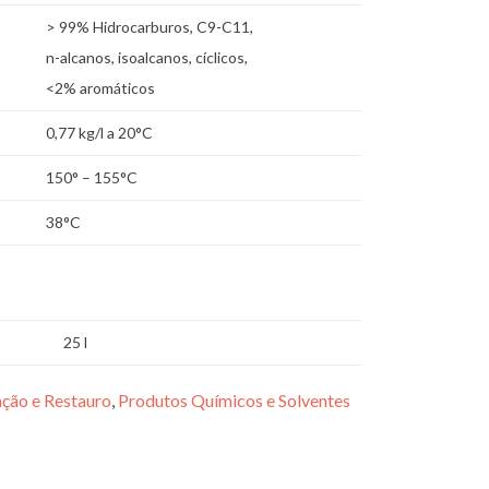
> 99% Hidrocarburos, C9-C11,
n-alcanos, isoalcanos, cíclicos,
<2% aromáticos
0,77 kg/l a 20°C
150° – 155°C
38°C
25 l
ção e Restauro
,
Produtos Químicos e Solventes